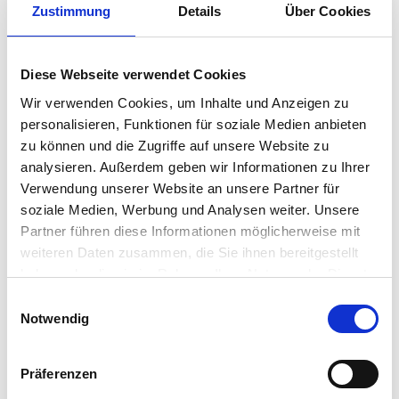
Jegliche Verwendung, Vervielfältigung, Verbreitung, 
Zustimmung
Details
Über Cookies
öffentliche Zugänglichmachung oder sonstige 
Nutzung – ganz oder auszugsweise – ohne 
ausdrückliche schriftliche Genehmigung der 
Diese Webseite verwendet Cookies
BRNDBEAR LLC ist untersagt. Dies gilt insbesondere 
Wir verwenden Cookies, um Inhalte und Anzeigen zu
für die kommerzielle Nutzung und 
personalisieren, Funktionen für soziale Medien anbieten
Weiterverwendung von Creatives, Kampagnenideen, 
zu können und die Zugriffe auf unsere Website zu
Texten, Gestaltungselementen und Inhalten auf 
analysieren. Außerdem geben wir Informationen zu Ihrer
Social-Media-Plattformen oder Websites Dritter.
Verwendung unserer Website an unsere Partner für
soziale Medien, Werbung und Analysen weiter. Unsere
Zuwiderhandlungen werden zivil- und strafrechtlich 
Partner führen diese Informationen möglicherweise mit
verfolgt, auch international. BRNDBEAR LLC behält 
weiteren Daten zusammen, die Sie ihnen bereitgestellt
sich die Geltendmachung von Unterlassungs-, 
haben oder die sie im Rahmen Ihrer Nutzung der Dienste
Auskunfts- und Schadensersatzansprüchen 
gesammelt haben.
ausdrücklich vor.
Einwilligungsauswahl
Notwendig
Streitbeilegung
Wir weisen darauf hin, dass BRNDBEAR LLC nicht zur 
Präferenzen
Teilnahme an einem Streitbeilegungsverfahren vor 